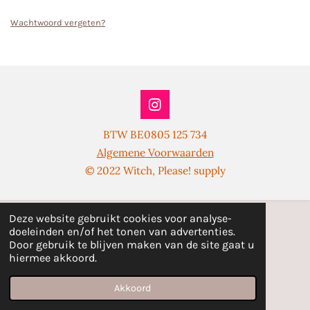
Wachtwoord vergeten?
I
n
BTW BE0805 125 734
s
t
Algemene Voorwaarden
a
© 2022 Witch, Please! supply
g
r
a
m
Deze website gebruikt cookies voor analyse-
doeleinden en/of het tonen van advertenties.
Door gebruik te blijven maken van de site gaat u
hiermee akkoord.
Akkoord