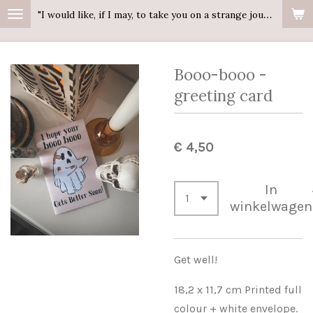
"I would like, if I may, to take you on a strange journey."
Ga
direct
naar
Booo-booo -
de
hoofdinhoud
greeting card
€ 4,50
In
winkelwagen
Get well!
18,2 x 11,7 cm Printed full
colour + white envelope.