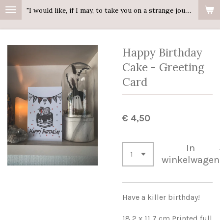
"I would like, if I may, to take you on a strange journey."
Ga
direct
naar
Happy Birthday
de
hoofdinhoud
Cake - Greeting
Card
€ 4,50
In
winkelwagen
Have a killer birthday!
18,2 x 11,7 cm Printed full